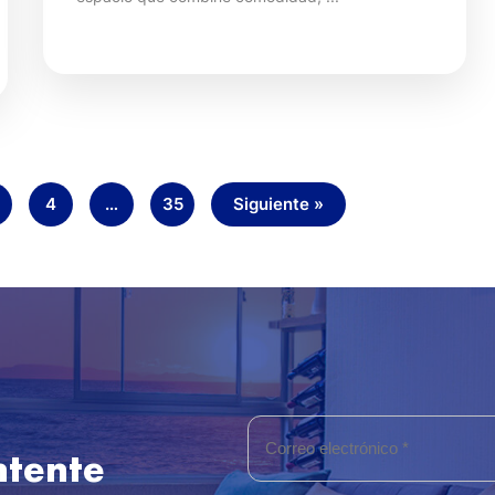
4
…
35
Siguiente »
ntente