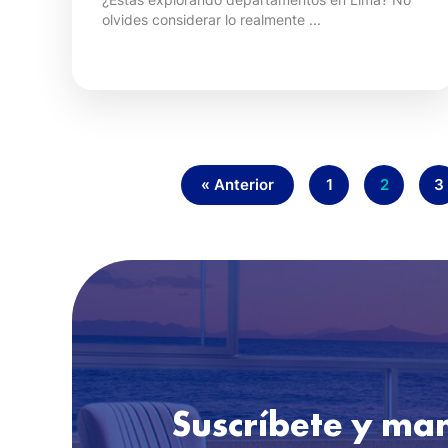
olvides considerar lo realmente ...
« Anterior
1
2
3
Suscríbete y ma