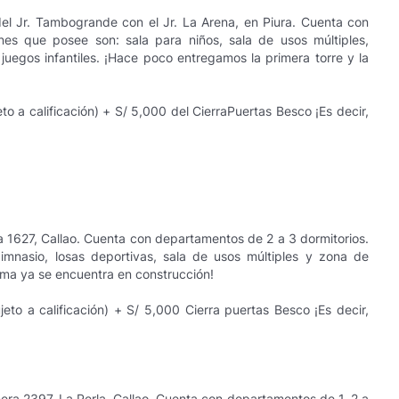
el Jr. Tambogrande con el Jr. La Arena, en Piura. Cuenta con
es que posee son: sala para niños, sala de usos múltiples,
juegos infantiles. ¡Hace poco entregamos la primera torre y la
o a calificación) + S/ 5,000 del CierraPuertas Besco ¡Es decir,
a 1627, Callao. Cuenta con departamentos de 2 a 3 dormitorios.
mnasio, losas deportivas, sala de usos múltiples y zona de
ltima ya se encuentra en construcción!
to a calificación) + S/ 5,000 Cierra puertas Besco ¡Es decir,
era 2397, La Perla, Callao. Cuenta con departamentos de 1, 2 a