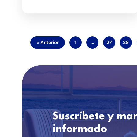
« Anterior
1
…
27
28
Suscríbete y ma
informado