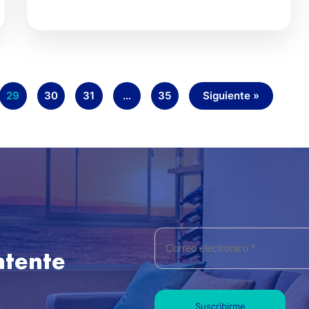
29
30
31
…
35
Siguiente »
ntente